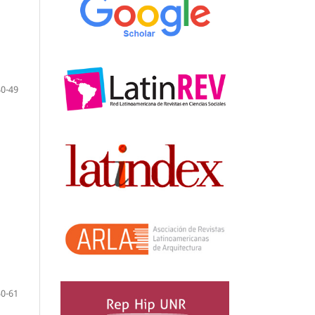
40-49
50-61