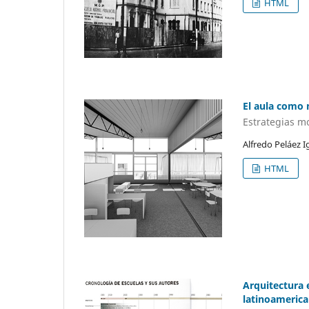
HTML
El aula como 
Estrategias m
Alfredo Peláez I
HTML
Arquitectura 
latinoamerica