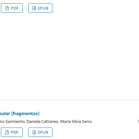
PDF
EPUB
pular (fragmentos)
o Sarmiento, Daniela Cattaneo, María Silvia Serra
PDF
EPUB