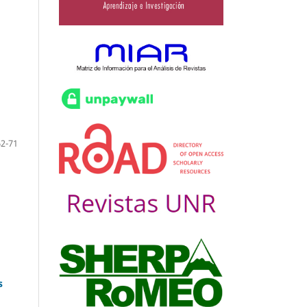
62-71
s