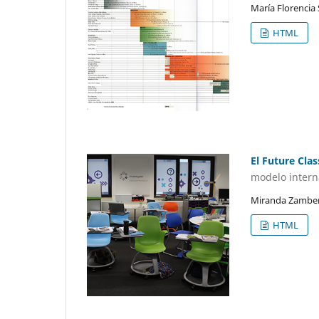
María Florencia
HTML
El Future Cla
modelo interna
Miranda Zamberl
HTML