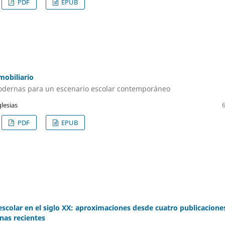
PDF
EPUB
mobiliario
odernas para un escenario escolar contemporáneo
glesias
PDF
EPUB
escolar en el siglo XX: aproximaciones desde cuatro publicacione
nas recientes