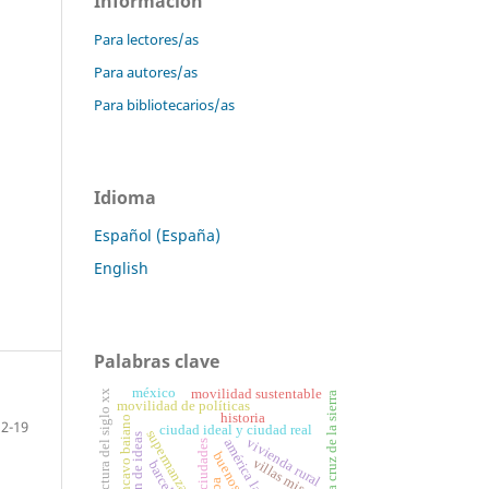
Información
Para lectores/as
Para autores/as
Para bibliotecarios/as
Idioma
Español (España)
English
Palabras clave
méxico
movilidad sustentable
arquitectura del siglo xx
santa cruz de la sierra
movilidad de políticas
historia
recôncavo baiano
12-19
ciudad ideal y ciudad real
supermanzana
vivienda rural
américa latina
ciudades
buenos aires
villas miseria
barcelona