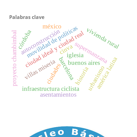
Palabras clave
méxico
movilidad de políticas
vivienda rural
autoconstrucción
córdoba
ciudad ideal y ciudad real
proyecto chambimbal
supermanzana
cinva
iglesia
américa latina
barcelona
villas miseria
buenos aires
ciudades
urbanismo
historia
infraestructura ciclista
asentamientos