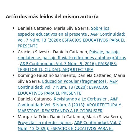
Artículos más leídos del mismo autor/a
Daniela Cattaneo, María Silvia Serra,
Sobre los
espacios educativos en el presente
,
A&P Continuidad:
Vol. 7 Núm. 13 (2020): ESPACIOS EDUCATIVOS PARA EL
PRESENTE
Graciela Silvestri, Daniela Cattaneo,
Paisaje, paisaje
rioplatense, paisaje fluvial: reflexiones autobiográficas
,
A&P Continuidad: Vol. 3 Núm. 5 (2016): PAISAJES:
TERRITORIO, CIUDAD, ARQUITECTURA
Domingo Faustino Sarmiento, Daniela Cattaneo, María
Silvia Serra,
Educación Popular (fragmentos)
,
A&P
Continuidad: Vol. 7 Núm. 13 (2020): ESPACIOS
EDUCATIVOS PARA EL PRESENTE
Daniela Cattaneo,
Revisitando a Le Corbusier
,
A&P
Continuidad: Vol. 5 Núm. 8 (2018): ARQUITECTURA Y
MAESTROS: REVISITANDO A LE CORBUSIER
Margarita Trlin, Daniela Cattaneo, María Silvia Serra,
Proyectar la interdisciplina
,
A&P Continuidad: Vol. 7
Núm. 13 (2020): ESPACIOS EDUCATIVOS PARA EL