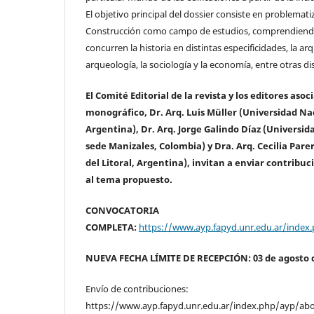
El objetivo principal del dossier consiste en problematiz
Construcción como campo de estudios, comprendiendo
concurren la historia en distintas especificidades, la arqu
arqueología, la sociología y la economía, entre otras dis
El Comité Editorial de la revista y los editores as
monográfico, Dr. Arq. Luis Müller (Universidad Nac
Argentina), Dr. Arq. Jorge Galindo Díaz (Universi
sede Manizales, Colombia) y Dra. Arq. Cecilia Par
del Litoral, Argentina), invitan a enviar contribu
al tema propuesto.
CONVOCATORIA
COMPLETA:
https://www.ayp.fapyd.unr.edu.ar/inde
NUEVA FECHA LÍMITE DE RECEPCIÓN: 03 de agosto 
Envío de contribuciones:
https://www.ayp.fapyd.unr.edu.ar/index.php/ayp/ab