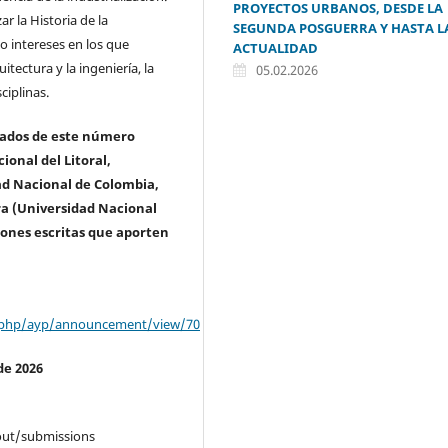
PROYECTOS URBANOS, DESDE LA
ar la Historia de la
SEGUNDA POSGUERRA Y HASTA L
 intereses en los que
ACTUALIDAD
itectura y la ingeniería, la
05.02.2026
ciplinas.
ociados de este número
ional del Litoral,
dad Nacional de Colombia,
era (Universidad Nacional
ciones escritas que aporten
x.php/ayp/announcement/view/70
de 2026
out/submissions