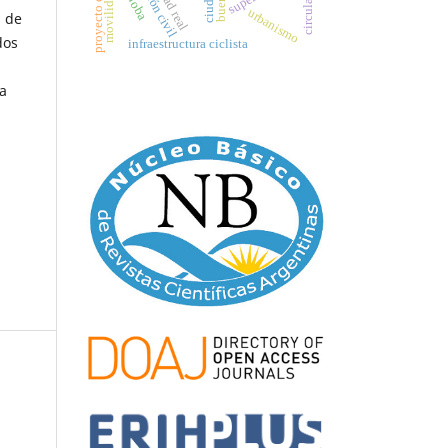
urbanismo
s de
dos
infraestructura ciclista
a