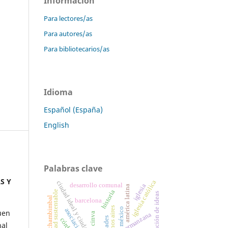
Información
Para lectores/as
Para autores/as
Para bibliotecarios/as
Idioma
Español (España)
English
Palabras clave
S Y
iglesia católica
ciudad ideal y ciudad real
desarrollo comunal
iglesia
américa latina
historia
movilidad sustentable
circulación de ideas
proyecto chambimbal
barcelona
buenos aires
méxico
asociación civil
uen
supermanzana
cinva
ciudades
córdoba
nal