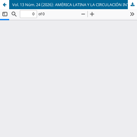
Vol. 13 Núm. 24 (2026): AMÉRICA LATINA Y LA CIRCULACIÓN INTERNACIONAL DE SABERES, MODELOS, POLÍTICAS Y PROYECTOS URBANOS, DESDE LA SEGUNDA POSGUERRA Y HASTA LA ACTUALIDAD