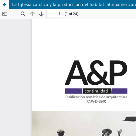
La Iglesia católica y la producción del hábitat latinoamerica