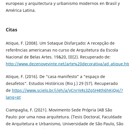
europeas y arquitectura y urbanismo modernos en Brasil y
América Latina.
Citas
Atique, F. (2008). Um Sotaque Disfarçado: A recepção de
referências americanas no curso de Arquitetura da Escola
Nacional de Belas Artes. 19&20, III(2). Recuperado de:
http://www.dezenovevinte.net/arte%20decorativa/ad_atique.h
Atique, F. (2016). De “casa manifesto” a “espaço de
desafetos”. Estudos Históricos (Rio J.) 29 (57). Recuperado
de
https://www.scielo.br/j/eh/a/yCnrjV4s3ZgSH4th6hKjQxj/?
lang=pt
Ciampaglia, F. (2021). Movimento Sede Própria IAB São
Paulo: por uma nova arquitetura. (Tesis Doctoral, Faculdade
de Arquitetura e Urbanismo, Universidade de São Paulo, São