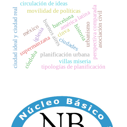
circulación de ideas
perspectiva comparada
ciudad ideal y ciudad real
movilidad de políticas
américa latina
asociación civil
barcelona
buenos aires
urbanismo
historia
méxico
iglesia
cinva
supermanzana
ciudades
córdoba
planificación urbana
villas miseria
tipologías de planificación