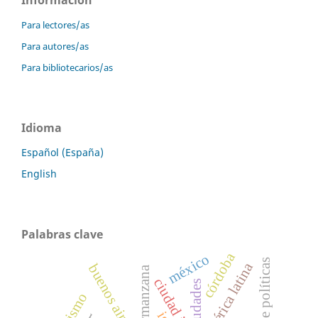
Información
Para lectores/as
Para autores/as
Para bibliotecarios/as
Idioma
Español (España)
English
Palabras clave
córdoba
méxico
américa latina
buenos aires
supermanzana
ciudades