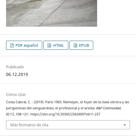
PDF español
HTML
EPUB
Publicado
06.12.2019
Cómo citar
Costa Cabral, C. . (2019). París 1965: Niemeyer, el foyer de la clase obrera y las
perspectivas del vanguardista, el profesional y el artista.
A&P Continuidad
,
6
(11), 108–121. https://doi.org/10.35305/23626097v6i11.237
Más formatos de cita