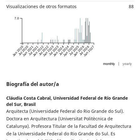
Visualizaciones de otros formatos
88
7.0
Jan 2020
Jul 2020
Jan 2021
Jul 2021
Jan 2022
Jul 2022
Jan 2023
Jul 2023
Jan 2024
Jul 2024
Jan 2025
Jul 2025
Jan 2026
Jul 2026
Jan 2027
|
monthly
yearly
Biografía del autor/a
Cláudia Costa Cabral,
Universidad Federal de Río Grande
del Sur, Brasil
Arquitecta (Universidade Federal do Rio Grande do Sul).
Doctora en Arquitectura (Universitat Politècnica de
Catalunya). Profesora Titular de la Facultad de Arquitectura
de la Universidade Federal do Rio Grande do Sul. Es