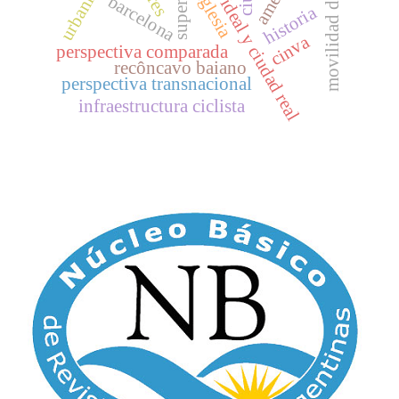
movilidad de políticas
ciudad ideal y ciudad real
urbanismo
iglesia
barcelona
historia
cinva
perspectiva comparada
recôncavo baiano
perspectiva transnacional
infraestructura ciclista