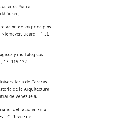
busier et Pierre
irkhäuser.
pretación de los principios
 Niemeyer. Dearq, 1(15),
lógicos y morfológicos
o, 15, 115-132.
niversitaria de Caracas:
storia de la Arquitectura
ntral de Venezuela.
riano: del racionalismo
es. LC. Revue de