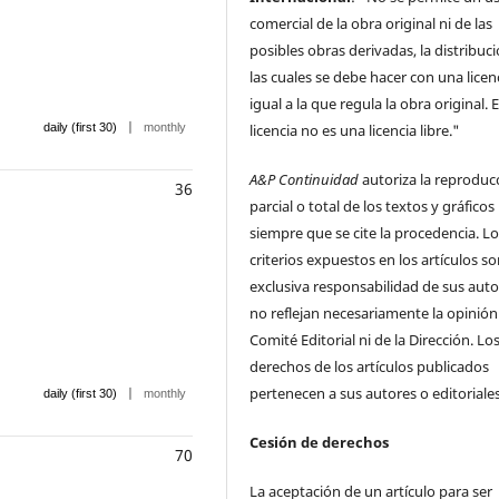
comercial de la obra original ni de las
posibles obras derivadas, la distribuc
las cuales se debe hacer con una licen
igual a la que regula la obra original. 
|
licencia no es una licencia libre."
daily (first 30)
monthly
A&P Continuidad
autoriza la reproduc
36
parcial o total de los textos y gráficos
siempre que se cite la procedencia. L
criterios expuestos en los artículos s
exclusiva responsabilidad de sus auto
no reflejan necesariamente la opinión
Comité Editorial ni de la Dirección. Lo
derechos de los artículos publicados
pertenecen a sus autores o editoriales
|
daily (first 30)
monthly
Cesión de derechos
70
La aceptación de un artículo para ser