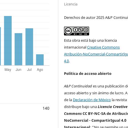
Licencia
Derechos de autor 2025 A&P Continu
Esta obra está bajo una licencia
internacional
Creative Commons
Atribución-NoComercial-CompartirIg
4.0
.
Política de acceso abierto
A&P Continuidad
es una publicación d
acceso abierto y sin ánimo de lucro. A 
de la
Declaración de México
la revista
distribuye bajo una
Licencia Creative
140
Commons
CC BY-NC-SA de Atribuci
NoComercial - CompartirIgual 4.0
Internacional
: “No se permite un u