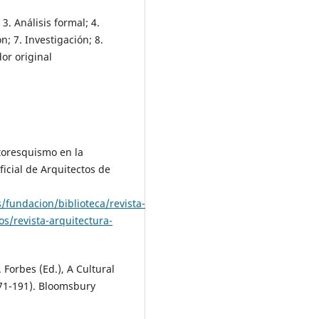
3. Análisis formal; 4.
n; 7. Investigación; 8.
or original
ntoresquismo en la
icial de Arquitectos de
fundacion/biblioteca/revista-
os/revista-arquitectura-
. Forbes (Ed.), A Cultural
 171-191). Bloomsbury