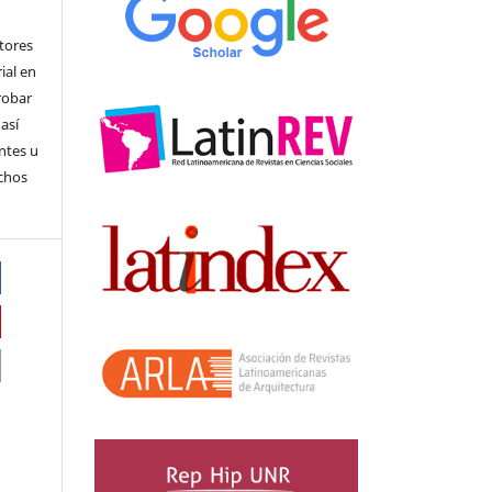
utores
ial en
robar
 así
ntes u
echos