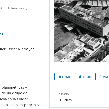
tral de Venezuela,
505
sier, Oscar Niemeyer,
HTML
EPUB
PDF
, planimétricas y
sis de un grupo de
Publicado
nueva en la Ciudad
06.12.2025
enta– bajo los principios