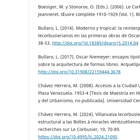
Boesiger, W. y Stonorov, O. (Eds.). (2006). Le Cor
Jeanneret. Œuvre complète 1910-1929 (Vol. 1). B
Bullaro, L. (2014). Moderno y tropical: la reinter
lecorbusierianos en las primeras obras de Oscar
38-53.
http://doi.org/10.18389/dearq15.2014.04
Bullaro, L. (2017). Oscar Niemeyer: ensayos tipo
sobre la arquitectura de formas libres. Arquetip
http://doi.org/10.31908/22159444.3678
Chávez Herrera, M. (2008). Accesos a la Ciudad U
Plaza Venezuela. 1953-4 [Tesis de Maestría en Hi
y del Urbanismo, no publicada]. Universidad Ce
Chávez Herrera, M. (2024). Villanueva lecorbusie
estructural a las Boîtes à miracles vènèzuèlienn
recherches sur Le Corbusier, 10, 70-89.
https://doi.org/10.4995/lc.2024.21095