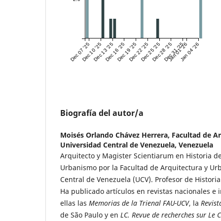
Dec 07 '25
Dec 10 '25
Dec 13 '25
Dec 16 '25
Dec 19 '25
Dec 22 '25
Dec 25 '25
Dec 28 '25
Dec 31 '25
Jan 01 '26
Jan 04 '26
Biografía del autor/a
Moisés Orlando Chávez Herrera,
Facultad de A
Universidad Central de Venezuela, Venezuela
Arquitecto y Magister Scientiarum en Historia de
Urbanismo por la Facultad de Arquitectura y Ur
Central de Venezuela (UCV). Profesor de Historia
Ha publicado artículos en revistas nacionales e 
ellas las
Memorias de la Trienal FAU-UCV
, la
Revist
de São Paulo y en
LC.
Revue de recherches sur Le 