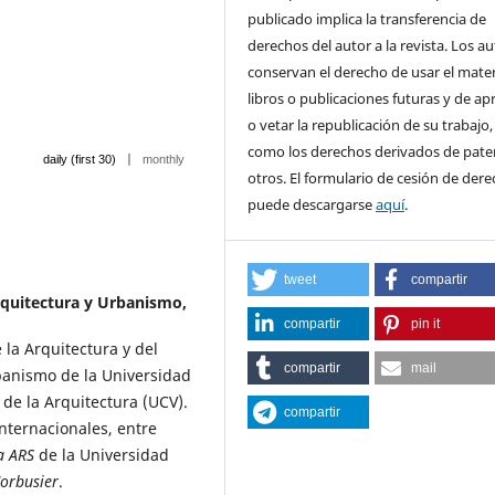
publicado implica la transferencia de
derechos del autor a la revista. Los a
conservan el derecho de usar el mater
libros o publicaciones futuras y de ap
o vetar la republicación de su trabajo,
como los derechos derivados de pate
|
daily (first 30)
monthly
otros. El formulario de cesión de der
puede descargarse
aquí
.
tweet
compartir
rquitectura y Urbanismo,
compartir
pin it
 la Arquitectura y del
compartir
mail
banismo de la Universidad
 de la Arquitectura (UCV).
compartir
internacionales, entre
a ARS
de la Universidad
Corbusier
.