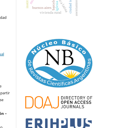
américa latina
asentamientos
barcelona
iglesia
buenos aires
vivienda rural
idad
ual
e
partir
 se
ón –
so