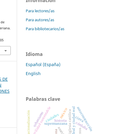
Información
Para lectores/as
Para autores/as
 de
eriana.
Para bibliotecarios/as
505
Idioma
Español (España)
English
S DE
N
ONES
Palabras clave
autoconstrucción
movilidad sustentable
ciudad ideal y ciudad real
méxico
iglesia católica
institucionalización
urbanismo
ciudades
cinva
historia
córdoba
supermanzana