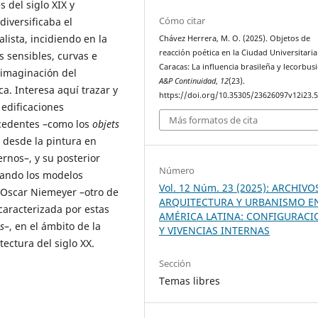
 del siglo XIX y
Cómo citar
diversificaba el
lista, incidiendo en la
Chávez Herrera, M. O. (2025). Objetos de
reacción poética en la Ciudad Universitaria
s sensibles, curvas e
Caracas: La influencia brasileña y lecorbusi
 imaginación del
A&P Continuidad
,
12
(23).
ica. Interesa aquí trazar y
https://doi.org/10.35305/23626097v12i23.
 edificaciones
Más formatos de cita
ecedentes –como los
objets
 desde la pintura en
rnos–, y su posterior
Número
ando los modelos
Vol. 12 Núm. 23 (2025): ARCHIVO
r Oscar Niemeyer –otro de
ARQUITECTURA Y URBANISMO E
caracterizada por estas
AMÉRICA LATINA: CONFIGURACI
s
–, en el ámbito de la
Y VIVENCIAS INTERNAS
ectura del siglo XX.
Sección
Temas libres