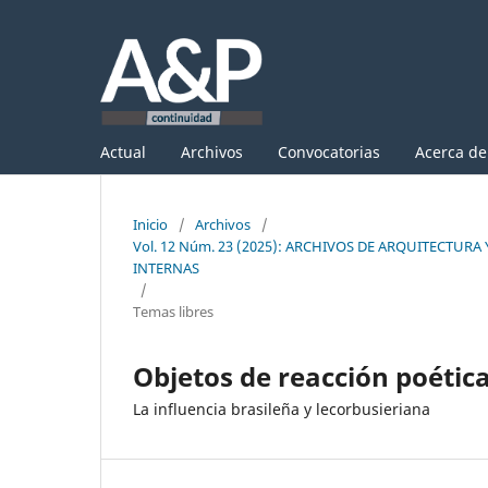
Actual
Archivos
Convocatorias
Acerca d
Inicio
/
Archivos
/
Vol. 12 Núm. 23 (2025): ARCHIVOS DE ARQUITECTUR
INTERNAS
/
Temas libres
Objetos de reacción poética
La influencia brasileña y lecorbusieriana