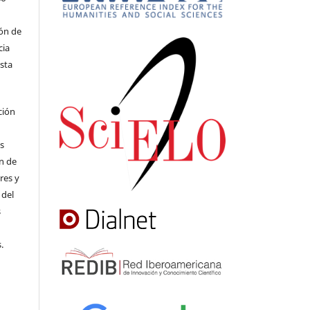
ión de
cia
Esta
ción
os
on de
res y
 del
s
.