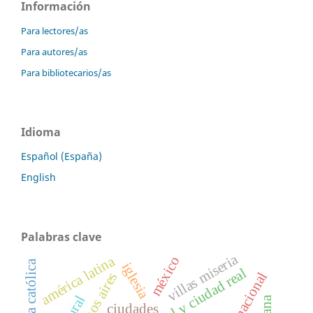
Información
Para lectores/as
Para autores/as
Para bibliotecarios/as
Idioma
Español (España)
English
Palabras clave
villas miseria
américa latina
méxico
iglesia católica
iglesia
ciudad ideal y ciudad real
buenos aires
ciudades