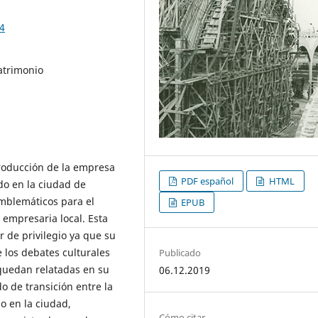
4
atrimonio
a producción de la empresa
PDF español
HTML
do en la ciudad de
emblemáticos para el
EPUB
 empresaria local. Esta
 de privilegio ya que su
e los debates culturales
Publicado
 quedan relatadas en su
06.12.2019
do de transición entre la
o en la ciudad,
Cómo citar