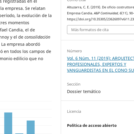
s registradas en el
Altuzarra, C. E. (2019). De oficio costruttore
la empresa. Se relatan
Empresa Candia.
A&P Continuidad
,
6
(11), 90
eríodo, la evolución de la
https://doi.org/10.35305/23626097v6i11.2
 tres momentos
fael Candia, el de
Más formatos de cita
nnoy y el de
consolidación
e. La empresa abordó
Número
eró en todos los campos de
Vol. 6 Núm. 11 (2019): ARQUITEC
imonio edilicio que no
PROFESIONALES, EXPERTOS Y
VANGUARDISTAS EN EL CONO S
Sección
Dossier temático
Licencia
Política de acceso abierto