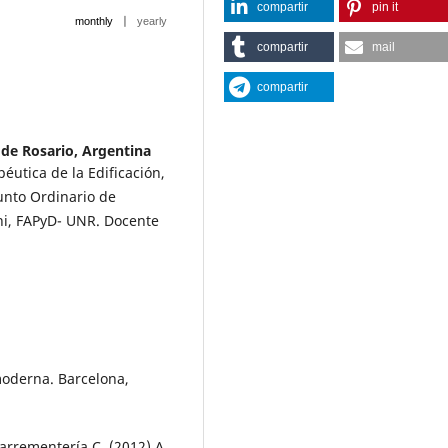
compartir
pin it
|
monthly
yearly
compartir
mail
compartir
 de Rosario, Argentina
éutica de la Edificación,
unto Ordinario de
ini, FAPyD- UNR. Docente
 moderna. Barcelona,
arrementería C. (2012) A