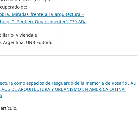
Recuperado de:
ra._Miradas_frente_a_la_arquitectura_-
abuig_C._Sentieri_Omarrementer%C3%ADa
iliario- Vivienda e
o, Argentina: UNR Editora.
itectura como espacios de resguardo de la memoria de Rosario
,
A&
ARCHIVOS DE ARQUITECTURA Y URBANISMO EN AMÉRICA LATINA:
S
artículo.