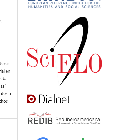
s
.
utores
ial en
robar
 así
ntes u
echos