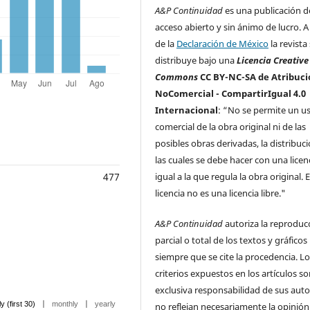
A&P Continuidad
es una publicación d
acceso abierto y sin ánimo de lucro. A 
de la
Declaración de México
la revista
distribuye bajo una
Licencia Creative
Commons
CC BY-NC-SA de Atribuci
NoComercial - CompartirIgual 4.0
Internacional
: “No se permite un u
comercial de la obra original ni de las
posibles obras derivadas, la distribuc
las cuales se debe hacer con una licen
igual a la que regula la obra original. 
477
licencia no es una licencia libre."
A&P Continuidad
autoriza la reproduc
parcial o total de los textos y gráficos
siempre que se cite la procedencia. L
criterios expuestos en los artículos s
exclusiva responsabilidad de sus auto
|
|
ly (first 30)
monthly
yearly
no reflejan necesariamente la opinión