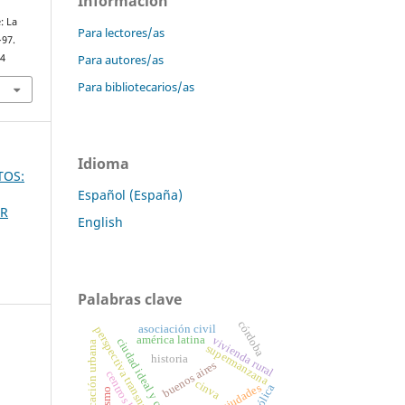
Información
: La
Para lectores/as
–97.
34
Para autores/as
Para bibliotecarios/as
Idioma
TOS:
Español (España)
UR
English
Palabras clave
córdoba
asociación civil
perspectiva transnacional
américa latina
vivienda rural
ciudad ideal y ciudad real
planificación urbana
supermanzana
historia
buenos aires
cinva
ciudades