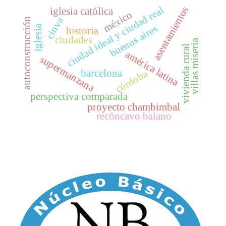
ciudad ideal y ciudad real
asentamientos
iglesia católica
méxico
cinva
autoconstrucción
buenos aires
iglesia
historia
ciudades
villas miseria
vivienda rural
américa latina
supermanzana
barcelona
córdoba
perspectiva comparada
proyecto chambimbal
recôncavo baiano