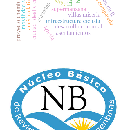
perspectiva comparada
movilidad sustentable
ciudad ideal y ciudad real
proyecto chambimbal
américa latina
ciudades
supermanzana
villas miseria
infraestructura ciclista
desarrollo comunal
iglesia
asentamientos