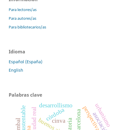
Para lectores/as
Para autores/as
Para bibliotecarios/as
Idioma
Español (España)
English
Palabras clave
urbanismo
desarrollismo
córdoba
barcelona
asociación civil
buenos aires
historia
cinva