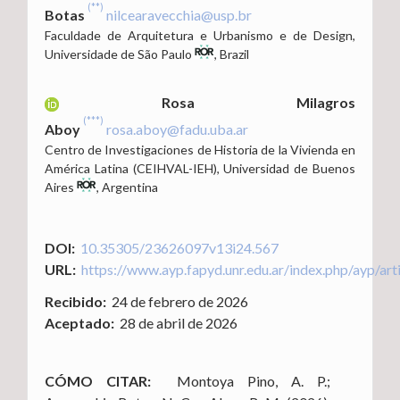
(**)
Botas
nilcearavecchia@usp.br
Faculdade de Arquitetura e Urbanismo e de Design
,
Universidade de São Paulo
,
Brazil
Rosa Milagros
(***)
Aboy
rosa.aboy@fadu.uba.ar
Centro de Investigaciones de Historia de la Vivienda en
América Latina (CEIHVAL-IEH)
,
Universidad de Buenos
Aires
,
Argentina
DOI:
10.35305/23626097v13i24.567
URL:
https://www.ayp.fapyd.unr.edu.ar/index.php/ayp/art
Recibido:
24 de febrero de 2026
Aceptado:
28 de abril de 2026
CÓMO CITAR:
Montoya Pino, A. P.;