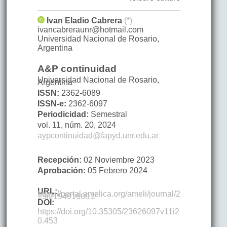
Ivan Eladio
Cabrera
(*)
ivancabreraunr@hotmail.com
Universidad Nacional de Rosario
,
Argentina
A&P continuidad
Universidad Nacional de Rosario,
Argentina
ISSN:
2362-6089
ISSN-e:
2362-6097
Periodicidad:
Semestral
vol. 11,
núm. 20,
2024
aypcontinuidad@fapyd.unr.edu.ar
Recepción:
02 Noviembre 2023
Aprobación:
05 Febrero 2024
URL:
https://portal.amelica.org/ameli/journal/2
19/2194916001/
DOI:
https://doi.org/10.35305/23626097v11i2
0.453