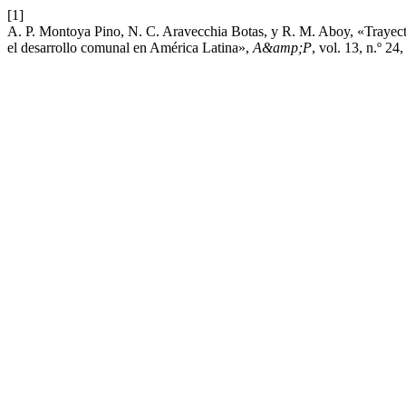
[1]
A. P. Montoya Pino, N. C. Aravecchia Botas, y R. M. Aboy, «Trayect
el desarrollo comunal en América Latina»,
A&amp;P
, vol. 13, n.º 24,