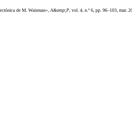
uitectónica de M. Waisman»,
A&amp;P
, vol. 4, n.º 6, pp. 96–103, mar. 2