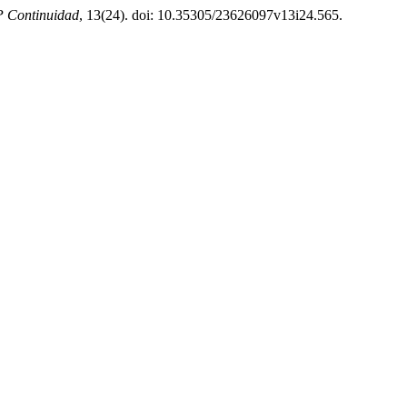
 Continuidad
, 13(24). doi: 10.35305/23626097v13i24.565.