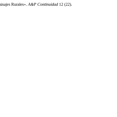
isajes Rurales».
A&P Continuidad
12 (22).