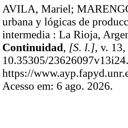
AVILA, Mariel; MARENGO, 
urbana y lógicas de producc
intermedia : La Rioja, Arg
Continuidad
,
[S. l.]
, v. 13
10.35305/23626097v13i24.
https://www.ayp.fapyd.unr.e
Acesso em: 6 ago. 2026.