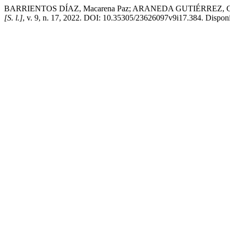
BARRIENTOS DÍAZ, Macarena Paz; ARANEDA GUTIÉRREZ, Claudio Rodr
[S. l.]
, v. 9, n. 17, 2022. DOI: 10.35305/23626097v9i17.384. Disponí