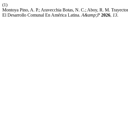
(1)
Montoya Pino, A. P.; Aravecchia Botas, N. C.; Aboy, R. M. Trayect
El Desarrollo Comunal En América Latina.
A&amp;P
2026
,
13
.